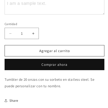
Cantidad
Reducir
Aumentar
cantidad
cantidad
para
para
DtMF
DtMF
Agregar al carrito
Coqui
Coqui
20
20
Comprar ahora
onz.
onz.
Tumbler
Tumbler
Tumbler de 20 onz
as con su sorbeto en stailess steel. Se
puede personalizar con tu nombre.
Share