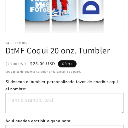
Abrir
elemento
multimedia
D&B CREATIONS
DtMF Coqui 20 onz. Tumbler
1
en
una
ventana
Precio
Precio
$25.00 USD
$28.00 USD
Oferta
modal
habitual
de
Los
gastos de envío
se calculan en la pantalla de pago.
oferta
Si deseas el tumbler personalizado favor de escribir aqui 
el nombre:
Aqui puedes escribir alguna nota: