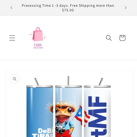
Ir
Processing Time 1 -3 days. Free Shipping more than
directamente
da
$75.00
al contenido
Carrito
Ir
directamente
a la
información
del producto