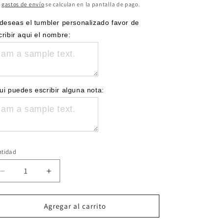
bitual
de
s
gastos de envío
se calculan en la pantalla de pago.
oferta
 deseas el tumbler personalizado favor de 
cribir aqui el nombre:
ui puedes escribir alguna nota:
ntidad
Reducir
Aumentar
cantidad
cantidad
para
para
Conejo
Conejo
Agregar al carrito
PR
PR