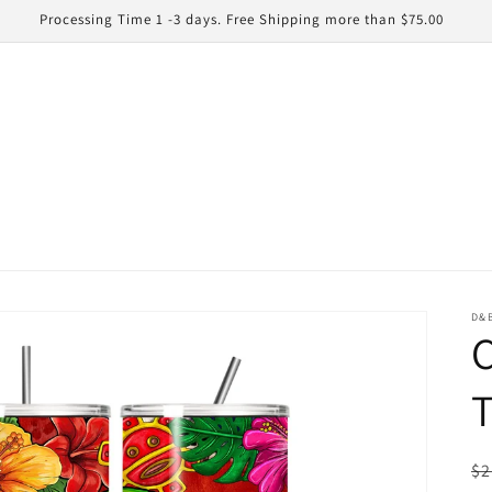
Processing Time 1 -3 days. Free Shipping more than $75.00
D&
C
Pr
$2