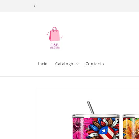
Ir
directamente
al contenido
Incio
Catalogo
Contacto
Ir
directamente
a la
información
del producto