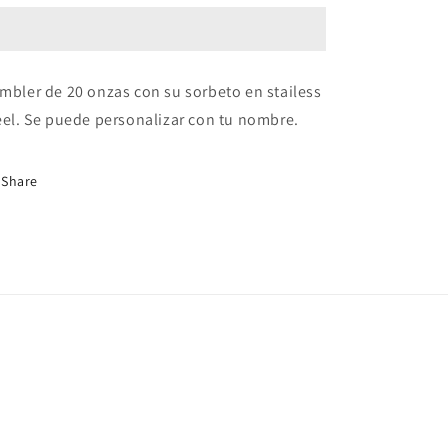
20
20
onz.
onz.
Tumbler
Tumbler
mbler de 20 onz
as con su sorbeto en stailess
eel. Se puede personalizar con tu nombre.
Share