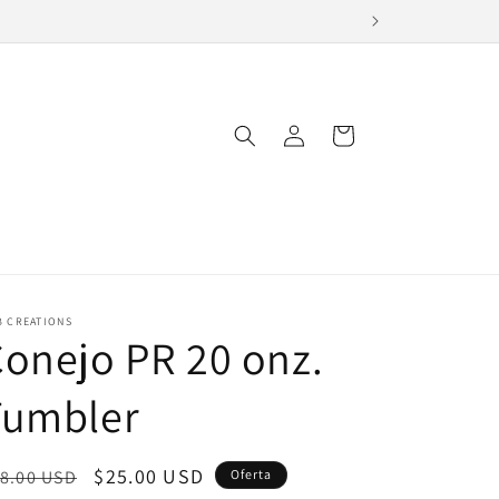
Iniciar
Carrito
sesión
B CREATIONS
onejo PR 20 onz.
Tumbler
ecio
Precio
$25.00 USD
8.00 USD
Oferta