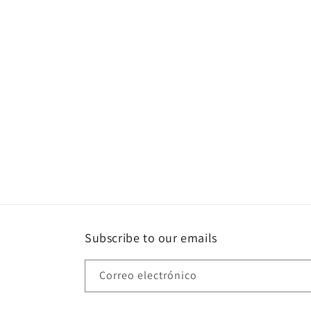
1
en
una
ventana
modal
Subscribe to our emails
Correo electrónico