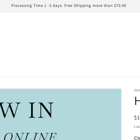
Processing Time 1 -3 days. Free Shipping more than $75.00
D&
H
Pr
$
ha
Lo
Ch