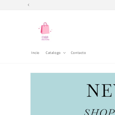
Ir
directamente
al contenido
Incio
Catalogo
Contacto
Ir
directamente
a la
información
del producto