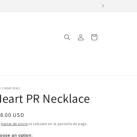
Iniciar
Carrito
sesión
B CREATIONS
eart PR Necklace
ecio
18.00 USD
bitual
s
gastos de envío
se calculan en la pantalla de pago.
oose an option: