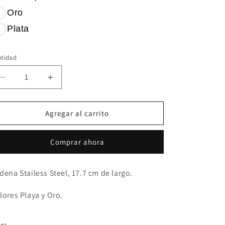
Oro
Plata
ntidad
Reducir
Aumentar
cantidad
cantidad
para
para
Heart
Heart
Agregar al carrito
PR
PR
Necklace
Necklace
Comprar ahora
dena Stailess Steel, 17.7 cm de largo.
lores Playa y Oro.