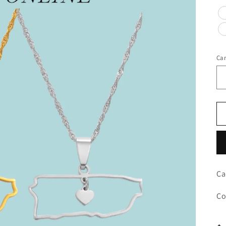
Ca
Ca
Co