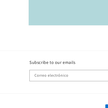
Abrir
elemento
multimedia
1
en
una
ventana
modal
Subscribe to our emails
Correo electrónico
F